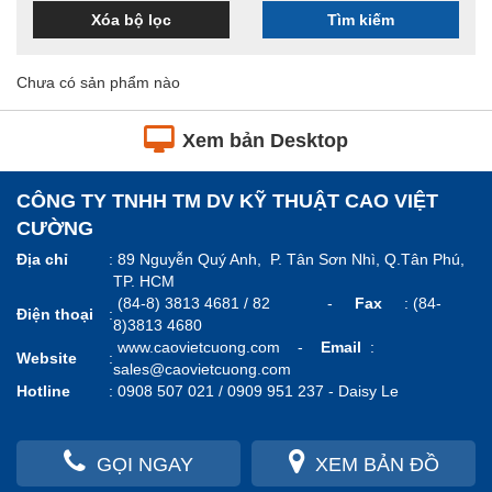
Xóa bộ lọc
Tìm kiếm
Chưa có sản phẩm nào
Xem bản Desktop
CÔNG TY TNHH TM DV KỸ THUẬT CAO VIỆT
CƯỜNG
Địa chỉ
:
89 Nguyễn Quý Anh, P. Tân Sơn Nhì, Q.Tân Phú,
TP. HCM
(84-8) 3813 4681 / 82 -
Fax
: (84-
Điện thoại
:
8)3813 4680
www.caovietcuong.com
-
Email
:
Website
:
sales@caovietcuong.com
Hotline
:
0908 507 021 / 0909 951 237 -
Daisy Le
GỌI NGAY
XEM BẢN ĐỒ