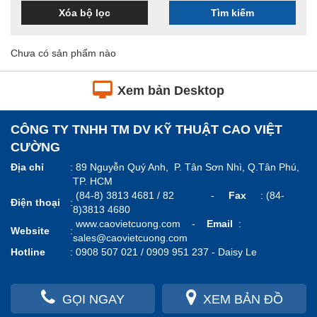
Xóa bộ lọc
Tìm kiếm
Chưa có sản phẩm nào
Xem bản Desktop
CÔNG TY TNHH TM DV KỸ THUẬT CAO VIỆT
CƯỜNG
Địa chỉ
:
89 Nguyễn Quý Anh, P. Tân Sơn Nhì, Q.Tân Phú,
TP. HCM
(84-8) 3813 4681 / 82 -
Fax
: (84-
Điện thoại
:
8)3813 4680
www.caovietcuong.com
-
Email
:
Website
:
sales@caovietcuong.com
Hotline
:
0908 507 021 / 0909 951 237 -
Daisy Le
GỌI NGAY
XEM BẢN ĐỒ